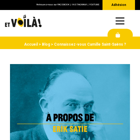
Retrouvez-nous sur
FACEBOOK
|
INSTAGRAM
|
YOUTUBE
Adhésion
Accueil
Blog
Connaissez-vous Camille Saint-Saëns ?