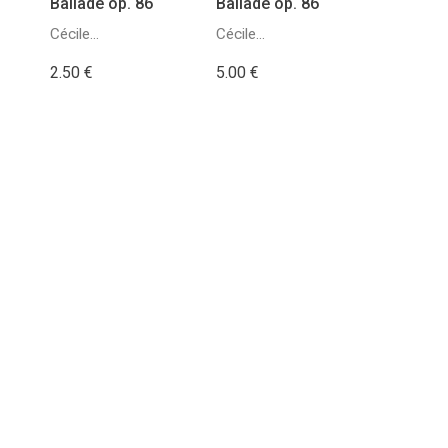
Ballade op. 86
Ballade op. 86
Cécile
Cécile
Chaminade
Chaminade
2.50 €
5.00 €