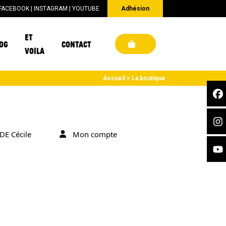
FACEBOOK
|
INSTAGRAM
|
YOUTUBE
Adhésion
ET
OG
CONTACT
VOILÀ
Accueil
La boutique
E Cécile
Mon compte