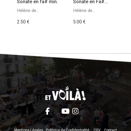
Sonate en fa# min.
Sonate en Fa#
min, op. 5, nº 3
Hélène de
Hélène de
Montgeroult
Montgeroult
2.50 €
5.00 €
Mentions Légales
Politique de Confidentialité
CGV
Contact