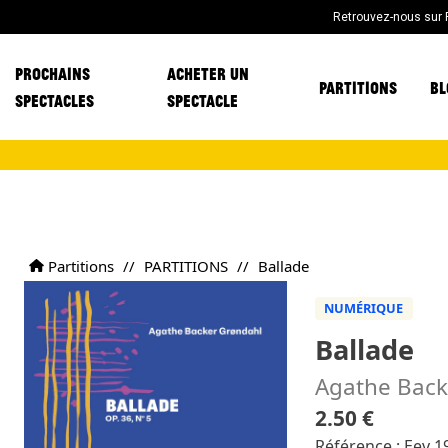
Retrouvez-nous sur
PROCHAINS
ACHETER UN
PARTITIONS
BL
SPECTACLES
SPECTACLE
Partitions
//
PARTITIONS
//
Ballade
NUMÉRIQUE
Ballade
Agathe Back
2.50 €
Référence : Eev 1