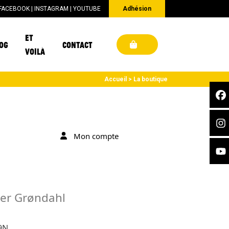
FACEBOOK
|
INSTAGRAM
|
YOUTUBE
Adhésion
ET
OG
CONTACT
VOILÀ
Accueil
La boutique
Mon compte
er Grøndahl
9N