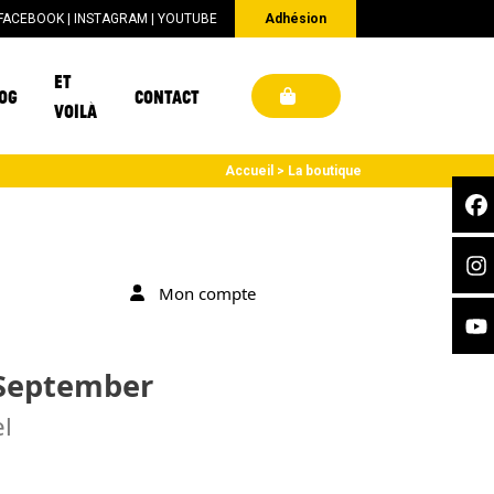
FACEBOOK
|
INSTAGRAM
|
YOUTUBE
Adhésion
ET
OG
CONTACT
VOILÀ
Accueil
La boutique
Mon compte
 September
l