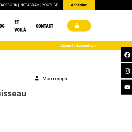
FACEBOOK
|
INSTAGRAM
|
YOUTUBE
Adhésion
ET
OG
CONTACT
VOILÀ
Accueil
La boutique
Mon compte
uisseau